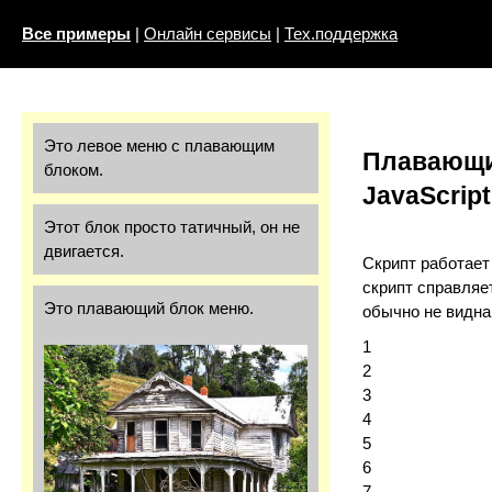
Все примеры
|
Онлайн сервисы
|
Тех.поддержка
Это левое меню с плавающим
Плавающи
блоком.
JavaScript
Этот блок просто татичный, он не
двигается.
Скрипт работает 
скрипт справляе
Это плавающий блок меню.
обычно не видна
1
2
3
4
5
6
7