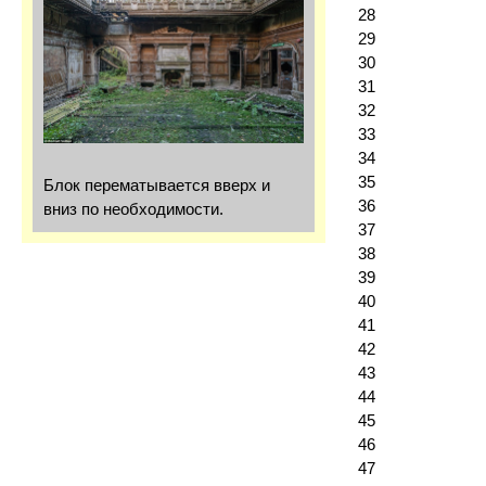
28
29
30
31
32
33
34
35
Блок перематывается вверх и
36
вниз по необходимости.
37
38
39
40
41
42
43
44
45
46
47